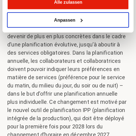
Alle zulassen
que la répartition annuelle ne comporte plus de
rotations fixes avec des services concrets. En
lieu et place, des plages de service de 12 heures
Anpassen
maximum seront planifiées. Celles-ci doivent
devenir de plus en plus concrètes dans le cadre
d’une planification évolutive, jusqu’à aboutir à
des services obligatoires. Dans la planification
annuelle, les collaborateurs et collaboratrices
doivent pouvoir indiquer leurs préférences en
matière de services (préférence pour le service
du matin, du milieu du jour, du soir ou de nuit) –
dans le but d’offrir une planification annuelle
plus individuelle. Ce changement est motivé par
le nouvel outil de planification IPP (planification
intégrée de la production), qui doit être déployé
pour la première fois pour 2028 lors du
changement d’horaire en décembre 2027.