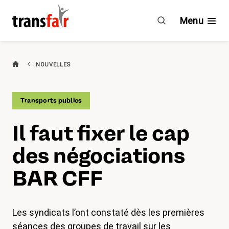
Il
faut
Menu
fixer
le
cap
Branches
NOUVELLES
des
négociations
Guide & CCT
BAR
Transports publics
CFF
Engagement
Il faut fixer le cap
À propos de transfair
des négociations
Avantages
BAR CFF
Nouvelles
Les syndicats l’ont constaté dès les premières
Agenda
séances des groupes de travail sur les