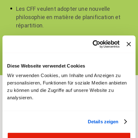
Les CFF veulent adopter une nouvelle
philosophie en matière de planification et
répartition.
Or, les syndicats ont basé leurs
revendications sur le modèle actuel et
doivent désormais clarifier des questions de
principe.
Diese Webseite verwendet Cookies
Wir verwenden Cookies, um Inhalte und Anzeigen zu
personalisieren, Funktionen für soziale Medien anbieten
zu können und die Zugriffe auf unsere Website zu
Depuis début 2025, CFF et syndicats
analysieren.
développent les réglementations sectorielles de
la durée du travail (BAR) pour les quatre groupes
professionnels que sont le personnel de
Details zeigen
manœuvre, des locomotives, d’assistance
clientèle et de nettoyage. Les CFF souhaitent