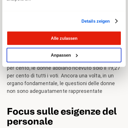
Voti delle donne
sottorappresentati
Details zeigen
Il sindacato è altresì estremamente deluso del
Alle zulassen
fatto che sia stata eletta al Consiglio di
fondazione una sola donna. È allarmante che, a
Anpassen
fronte della suddetta affluenza di appena il 18
per cento, le donne abbiano ricevuto solo il 19,27
per cento di tutti i voti. Ancora una volta, in un
organo fondamentale, le questioni delle donne
non sono adeguatamente rappresentate
Focus sulle esigenze del
personale