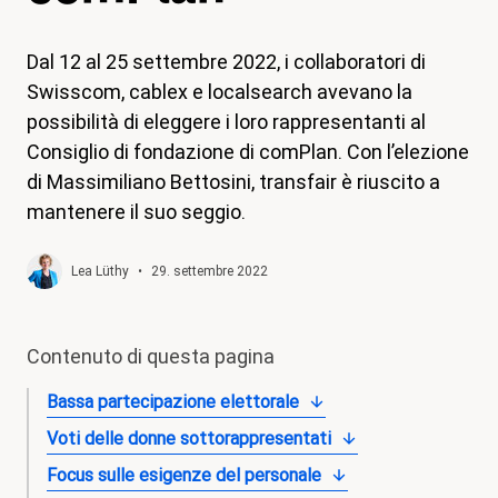
magazine
Dal 12 al 25 settembre 2022, i collaboratori di
Shop
Swisscom, cablex e localsearch avevano la
Contatto
possibilità di eleggere i loro rappresentanti al
Consiglio di fondazione di comPlan. Con l’elezione
Iniziativa per un congedo familiare
di Massimiliano Bettosini, transfair è riuscito a
Il mio apprendistato. I miei diritti.
mantenere il suo seggio.
Aderire
Lea Lüthy
•
29. settembre 2022
Contenuto di questa pagina
Bassa partecipazione elettorale
Voti delle donne sottorappresentati
Focus sulle esigenze del personale