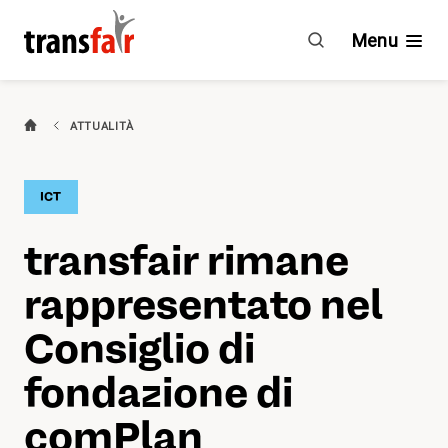
transfair
rimane
Menu
rappresentato
nel
Consiglio
Categorie
ATTUALITÀ
di
fondazione
Consigli e CCL
di
ICT
comPlan
Impegno
transfair rimane
Chi è transfair?
rappresentato nel
Vantaggi
Consiglio di
fondazione di
Attualità
comPlan
Agenda