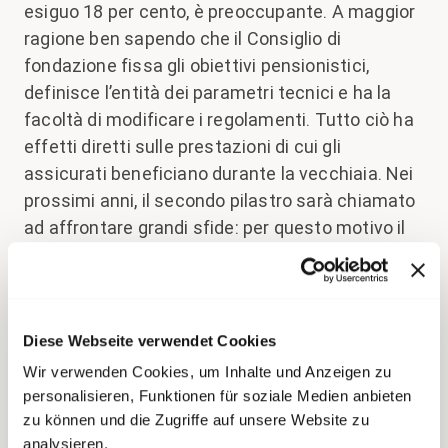
esiguo 18 per cento, è preoccupante. A maggior
ragione ben sapendo che il Consiglio di
fondazione fissa gli obiettivi pensionistici,
definisce l’entità dei parametri tecnici e ha la
facoltà di modificare i regolamenti. Tutto ciò ha
effetti diretti sulle prestazioni di cui gli
assicurati beneficiano durante la vecchiaia. Nei
prossimi anni, il secondo pilastro sarà chiamato
ad affrontare grandi sfide: per questo motivo il
Consiglio di fondazione deve essere composto
da esperti competenti che prendono decisioni
ben meditate. transfair si rammarica del fatto
che tutti gli astenuti non abbiano sfruttato il loro
Diese Webseite verwendet Cookies
diritto di partecipazione, rinunciando così
Wir verwenden Cookies, um Inhalte und Anzeigen zu
all’opportunità di contribuire a importanti
personalisieren, Funktionen für soziale Medien anbieten
decisioni.
zu können und die Zugriffe auf unsere Website zu
analysieren.