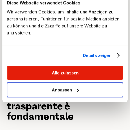
Diese Webseite verwendet Cookies
disappunto, successivamente hanno dovuto
Wir verwenden Cookies, um Inhalte und Anzeigen zu
accettare volenti o nolenti la perdita del grado di
personalisieren, Funktionen für soziale Medien anbieten
sergente. Per transfair è incomprensibile che ciò
zu können und die Zugriffe auf unsere Website zu
non sia stato comunicato in anticipo e in modo
analysieren.
trasparente ai collaboratori interessati. Al
contrario, è stato garantito loro che non sarebbe
accaduto nulla in seguito alla perdita della loro
Details zeigen
funzione. È deplorevole il fatto che ora questi
collaboratori debbano pagare le conseguenze di
Alle zulassen
una scarsa comunicazione.
Anpassen
Una comunicazione
trasparente è
fondamentale