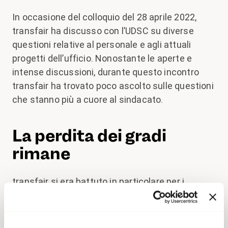
In occasione del colloquio del 28 aprile 2022,
transfair ha discusso con l’UDSC su diverse
questioni relative al personale e agli attuali
progetti dell’ufficio. Nonostante le aperte e
intense discussioni, durante questo incontro
transfair ha trovato poco ascolto sulle questioni
che stanno più a cuore al sindacato.
La perdita dei gradi
rimane
transfair si era battuto in particolare per i
collaboratori che avevano deciso di non
(ri)candidarsi per la posizione di capogruppo a
causa dell’età e che, con loro grande sorpresa e