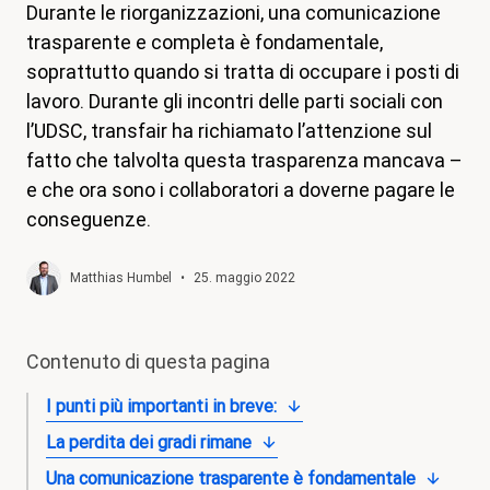
Durante le riorganizzazioni, una comunicazione
magazine
trasparente e completa è fondamentale,
Shop
soprattutto quando si tratta di occupare i posti di
lavoro. Durante gli incontri delle parti sociali con
Contatto
l’UDSC, transfair ha richiamato l’attenzione sul
Iniziativa per un congedo familiare
fatto che talvolta questa trasparenza mancava –
e che ora sono i collaboratori a doverne pagare le
Il mio apprendistato. I miei diritti.
conseguenze.
Aderire
Matthias Humbel
•
25. maggio 2022
Contenuto di questa pagina
I punti più importanti in breve:
La perdita dei gradi rimane
Una comunicazione trasparente è fondamentale