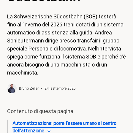
magazine
La Schweizerische Südostbahn (SOB) testerà
Shop
fino all’inverno del 2026 treni dotati di un sistema
Contatto
automatico di assistenza alla guida. Andrea
Schleutermann dirige presso transfair il gruppo
Iniziativa per un congedo familiare
speciale Personale di locomotiva. Nell’intervista
Il mio apprendistato. I miei diritti.
spiega come funziona il sistema SOB e perché c’è
ancora bisogno di una macchinista o di un
Aderire
macchinista.
Bruno Zeller
•
24. settembre 2025
Contenuto di questa pagina
Automatizzazione: porre l’essere umano al centro
dell’attenzione