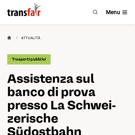
Assistenza
sul
Menu
banco
di
prova
Categorie
ATTUALITÀ
Consigli e CCL
Trasporti pubblici
Impegno
Assistenza sul
Chi è transfair?
banco di prova
Vantaggi
presso La Schwei­
ze­ri­sche
Attualità
Südostbahn
Agenda