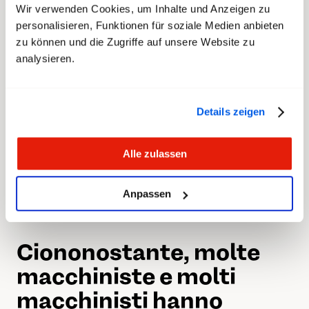
Wir verwenden Cookies, um Inhalte und Anzeigen zu
Il sistema è ad esempio in grado di calcolare
personalisieren, Funktionen für soziale Medien anbieten
meglio di quanto lo faccia un responsabile della
zu können und die Zugriffe auf unsere Website zu
circolazione come i treni devono viaggiare su
analysieren.
percorsi a binario unico senza causare tempi di
attesa. Inoltre, permette di risparmiare energia,
soprattutto in fase di partenza e di frenata. Se
Details zeigen
un giorno la SOB introducesse il sistema su
larga scala, potrebbe ridurre il consumo di
Alle zulassen
energia e ottimizzare l’orario. Tuttavia, al
momento si tratta soprattutto di raccogliere
Anpassen
nuove esperienze.
Ciononostante, molte
macchiniste e molti
macchinisti hanno