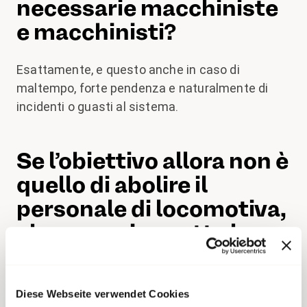
necessarie macchiniste
e macchinisti?
Esattamente, e questo anche in caso di
maltempo, forte pendenza e naturalmente di
incidenti o guasti al sistema.
Se l’obiettivo allora non è
quello di abolire il
personale di locomotiva,
che cosa si aspetta la
SOB da un sistema di
assistenza alla guida?
Diese Webseite verwendet Cookies