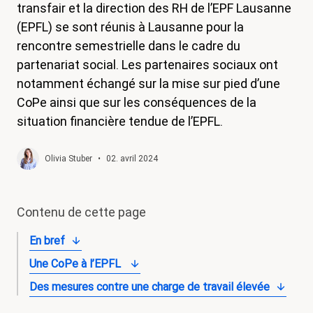
transfair et la direction des RH de l’EPF Lausanne
magazine
(EPFL) se sont réunis à Lausanne pour la
Shop
rencontre semestrielle dans le cadre du
partenariat social. Les partenaires sociaux ont
Contact
notamment échangé sur la mise sur pied d’une
Initiative congé familial
CoPe ainsi que sur les conséquences de la
situation financière tendue de l’EPFL.
Mon apprentissage. Mes droits.
Devenir membre
Olivia Stuber
•
02. avril 2024
Contenu de cette page
En bref
Une CoPe à l’EPFL
Des mesures contre une charge de travail élevée