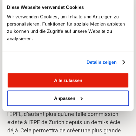
la sécurité au travail et de manière générale sur
Diese Webseite verwendet Cookies
tous les aspects liés aux rapports de travail
Wir verwenden Cookies, um Inhalte und Anzeigen zu
entre le personnel et l’employeur EPFL. Le champ
personalisieren, Funktionen für soziale Medien anbieten
d’action de la CoPe est ainsi plus spécifique que
zu können und die Zugriffe auf unsere Website zu
celui de l’AE. En outre, la CoPE ne doit pas faire
analysieren.
partie de la structure de l’école, mais constituer
un lien entre le personnel et la direction.
Details zeigen
La prochaine étape est une phase de
consultation. Dès que celle-ci sera terminée, le
Alle zulassen
personnel de l’EPFL votera sur la création d’une
CoPe, au plus tard fin 2024.
Anpassen
transfair soutient la création d’une CoPe à
l’EPFL, d’autant plus qu’une telle commission
existe à l’EPF de Zurich depuis un demi-siècle
déjà. Cela permettra de créer une plus grande