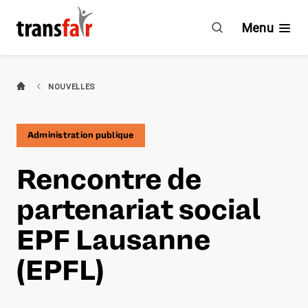
Rencontre
de
Menu
partenariat
social
EPF
Branches
NOUVELLES
Lausanne
(EPFL)
Guide & CCT
Administration publique
Engagement
Rencontre de
À propos de transfair
partenariat social
Avantages
EPF Lausanne
(EPFL)
Nouvelles
Agenda