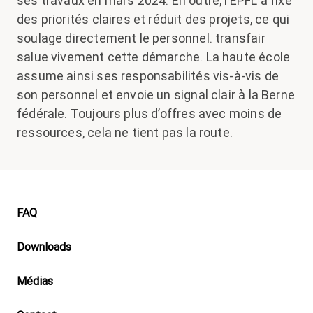
ses travaux en mars 2024. En outre, l’EPFL a fixé
des priorités claires et réduit des projets, ce qui
soulage directement le personnel. transfair
salue vivement cette démarche. La haute école
assume ainsi ses responsabilités vis-à-vis de
son personnel et envoie un signal clair à la Berne
fédérale. Toujours plus d’offres avec moins de
ressources, cela ne tient pas la route.
Footer
FAQ
Downloads
Médias