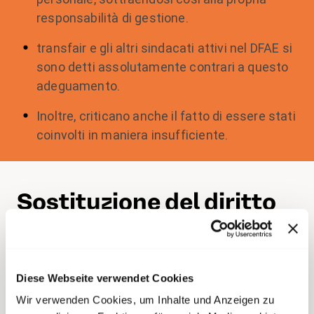
responsabilità di gestione.
transfair e gli altri sindacati attivi nel DFAE si
sono detti assolutamente contrari a questo
adeguamento.
Inoltre, criticano anche il fatto di essere stati
coinvolti in maniera insufficiente.
Sostituzione del diritto
alle vacanze
Ora il DFAE intende abolire questo diritto alle
Diese Webseite verwendet Cookies
ferie e sostituirlo con un congedo retribuito nella
Wir verwenden Cookies, um Inhalte und Anzeigen zu
stessa misura. Ciò che a prima vista sembra un