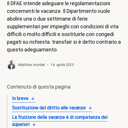
Il DFAE intende adeguare le regolamentazioni
magazine
concernenti le vacanze. Il Dipartimento vuole
Shop
abolire una o due settimane di ferie
supplementari per impieghi con condizioni di vita
Contatto
difficili o molto difficili e sostituirle con congedi
Iniziativa per un congedo familiare
pagati su richiesta. transfair si è detto contrario a
questo adeguamento.
Il mio apprendistato. I miei diritti.
Aderire
Matthias Humbel
•
14. aprile 2023
Contenuto di questa pagina
In breve
Sostituzione del diritto alle vacanze
La fruizione delle vacanze è di competenza dei
superiori